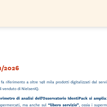
01/2026
 fa riferimento a oltre 148 mila prodotti digitalizzati dal serv
i venduto di NielsenIQ.
perimetro di analisi dell’Osservatorio IdentiPack si amplia
 supermercati, ma anche sul
“libero servizio”
, ossia i super