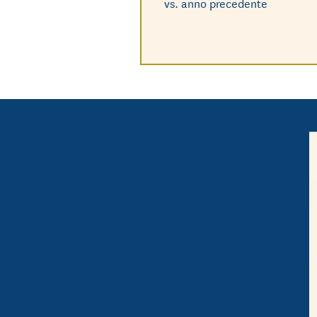
vs. anno precedente
 di etichettatura
gli imballaggi